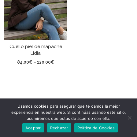
Cuello piel de mapache
Lidia
84,00
€
–
120,00
€
Usamos cookies para asegurar que te damos la mejor
experiencia en nuestra web. Si continúas usando este sitio,
asumiremos que estás de acuerdo con ello.
Aceptar
Rechazar
Política de Cookies