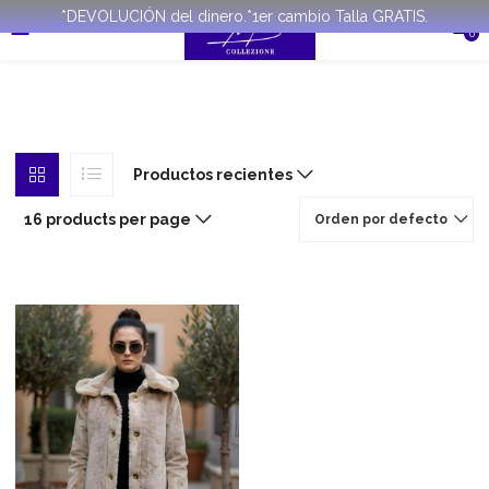
*DEVOLUCIÓN del dinero.*1er cambio Talla GRATIS.
0
Productos recientes
16 products per page
Orden por defecto