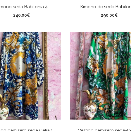
AÑADIR AL CARRITO
AÑADIR AL CARRITO
imono seda Babilonia 4
Kimono de seda Babilon
240,00
€
290,00
€
AÑADIR AL CARRITO
AÑADIR AL CARRITO
ido camisero seda Celia 1
Vestido camisero seda-Ce