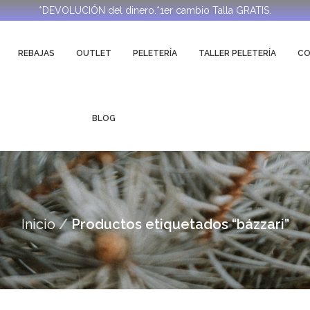
*DEVOLUCIÓN del dinero.*1er cambio Talla GRATIS.
REBAJAS
OUTLET
PELETERÍA
TALLER PELETERÍA
C
BLOG
Inicio
Productos etiquetados “bázzari”