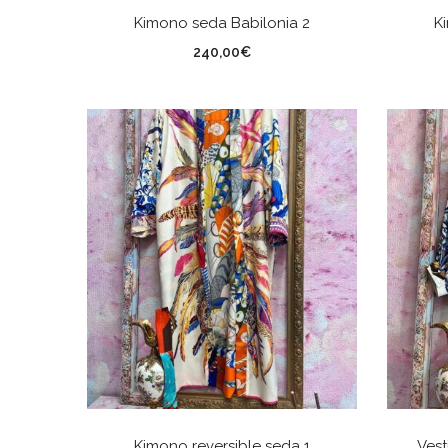
AÑADIR AL CARRITO
Kimono seda Babilonia 2
K
240,00
€
AÑADIR AL CARRITO
Kimono reversible seda 1
Vest