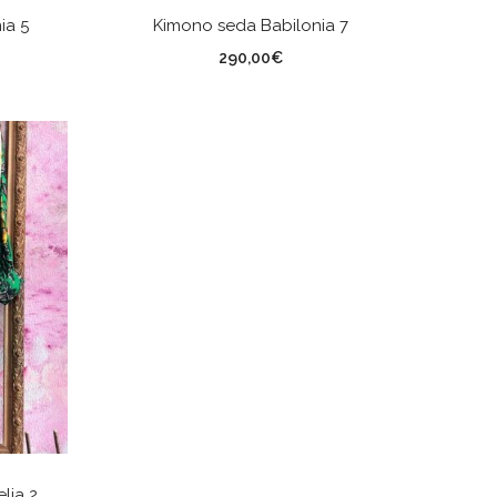
AÑADIR AL CARRITO
ia 5
Kimono seda Babilonia 7
290,00
€
lia 2