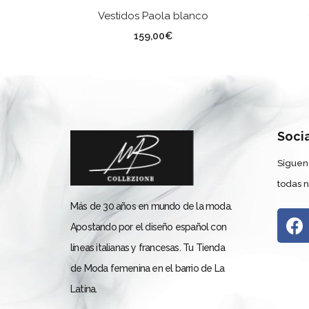
SELECCIONAR OPCIONES
Vestidos Paola blanco
TALLA
Co
159,00
€
Soci
Síguen
todas 
Más de 30 años en mundo de la moda.
Apostando por el diseño español con
líneas italianas y francesas. Tu Tienda
de Moda femenina en el barrio de La
Latina.