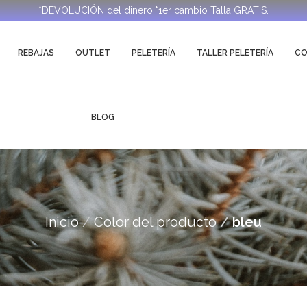
*DEVOLUCIÓN del dinero.*1er cambio Talla GRATIS.
REBAJAS
OUTLET
PELETERÍA
TALLER PELETERÍA
C
BLOG
Inicio
Color del producto
bleu