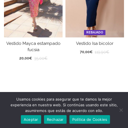
REBAJADO
Vestido Mayca estampado
Vestido Isa bicolor
fucsia
119,90
€
70,00
€
35,00
€
20,00
€
Usamos cookies para asegurar que te damos la mejor
experiencia en nuestra web. Si continúas usando este sitio,
asumiremos que estás de acuerdo con ello.
Aceptar
Rechazar
Política de Cookies