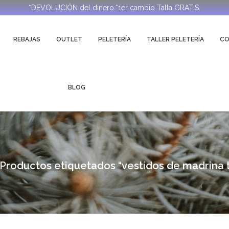
*DEVOLUCIÓN del dinero.*1er cambio Talla GRATIS.
REBAJAS
OUTLET
PELETERÍA
TALLER PELETERÍA
C
BLOG
Productos etiquetados “vestidos de madrina t