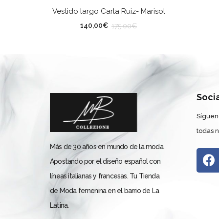
SELECCIONAR OPCIONES
Vestido largo Carla Ruiz- Marisol
TALLA
140,00
€
175,00
€
Soci
Síguen
todas 
Más de 30 años en mundo de la moda.
Apostando por el diseño español con
líneas italianas y francesas. Tu Tienda
de Moda femenina en el barrio de La
Latina.