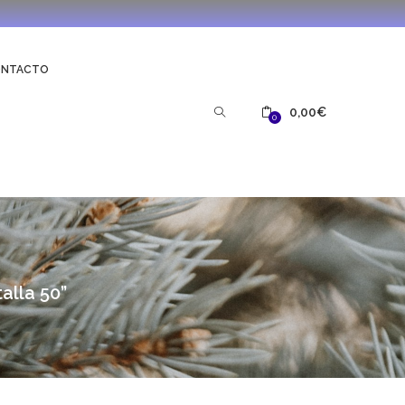
ONTACTO
0,00
€
0
alla 50”